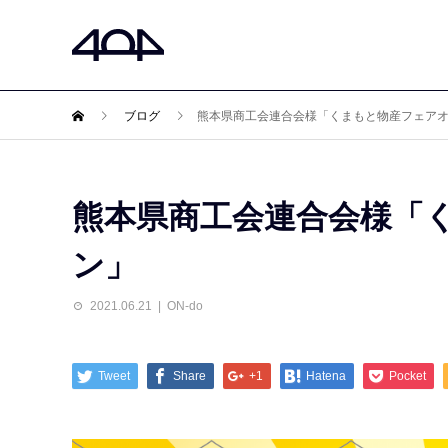
ブログ
熊本県商工会連合会様「くまもと物産フェア
熊本県商工会連合会様「
ン」
2021.06.21
ON-do
Tweet
Share
+1
Hatena
Pocket