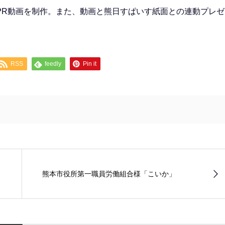
PR動画を制作。また、動画と熊日すぱいす紙面との連動プレゼ
RSS
feedly
Pin it
熊本市役所第一職員労働組合様「こいか」