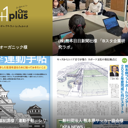
(株)熊本日日新聞社様 「Bスタ企業研
 オーガニック様
究ラボ」
福祉課様「運動手帖」シリ
一般社団法人 熊本県サッカー協会様
「KFA NEWS」...