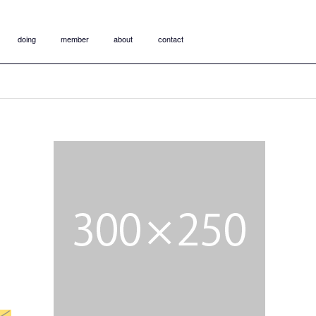
doing
member
about
contact