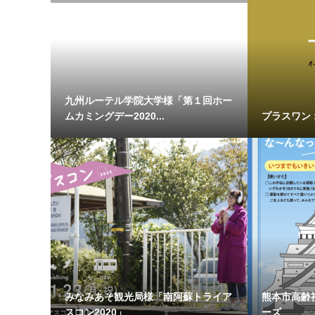
九州ルーテル学院大学様「第１回ホー
ムカミングデー2020...
プラスワン
みなみあそ観光局様「南阿蘇トライア
熊本市高齢
スコン2020」
ーズ