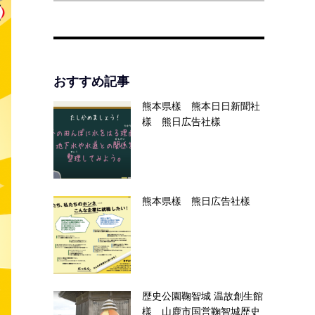
おすすめ記事
熊本県樣 熊本日日新聞社
樣 熊日広告社樣
熊本県樣 熊日広告社樣
歴史公園鞠智城 温故創生館
樣 山鹿市国営鞠智城歴史