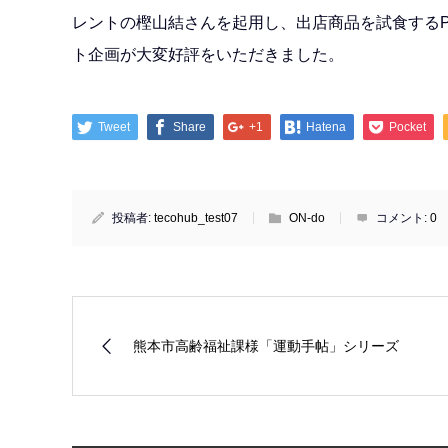
レントの樫山結さんを起用し、出店商品を試食する
ト企画が大変好評をいただきました。
Tweet
Share
+1
Hatena
Pocket
投稿者:
tecohub_test07
ON-do
コメント:
0
熊本市高齢福祉課様「運動手帖」シリーズ